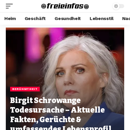
Heim
Geschäft
Gesundheit
Lebensstil
Nac
BERÜHMTHEIT
Birgit Schrowange
Todesursache – Aktuelle
Fakten, Gerüchte &
umfassendes Lebensprofil