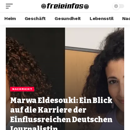
Heim
Geschäft
Gesundheit
Lebensstil
Nac
NACHRICHT
Marwa Eldesouki: Ein Blick
auf die Karriere der
Einflussreichen Deutschen
Journalistin