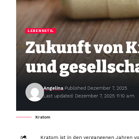
LEBENSSTIL
Zukunft von K
und gesellsch
Angelina
Published Dezember 7, 2025
Last updated: Dezember 7, 2025 11:10 a.m.
Kratom
Kratom ist in den vergangenen Jahren vo