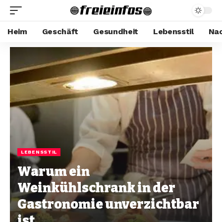
Heim
Geschäft
Gesundheit
Lebensstil
Nac
LEBENSSTIL
Warum ein
Weinkühlschrank in der
Gastronomie unverzichtbar
ist