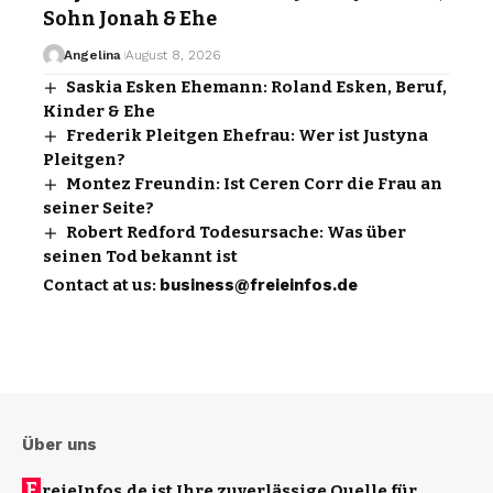
Sohn Jonah & Ehe
Angelina
August 8, 2026
Saskia Esken Ehemann: Roland Esken, Beruf,
Kinder & Ehe
Frederik Pleitgen Ehefrau: Wer ist Justyna
Pleitgen?
Montez Freundin: Ist Ceren Corr die Frau an
seiner Seite?
Robert Redford Todesursache: Was über
seinen Tod bekannt ist
Contact at us:
business@freieinfos.de
Über uns
F
reieInfos.de ist Ihre zuverlässige Quelle für