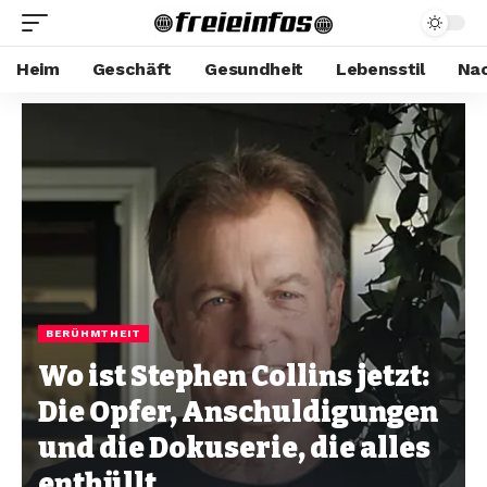
Heim
Geschäft
Gesundheit
Lebensstil
Nac
BERÜHMTHEIT
Wo ist Stephen Collins jetzt:
Die Opfer, Anschuldigungen
und die Dokuserie, die alles
enthüllt