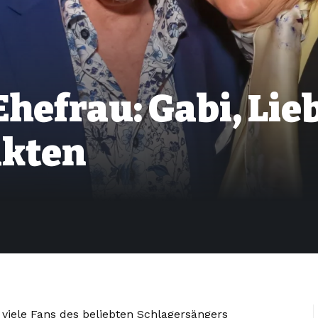
hefrau: Gabi, Lieb
akten
 viele Fans des beliebten Schlagersängers