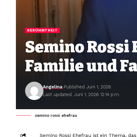
BERÜHMTHEIT
Semino Rossi E
Familie und F
Angelina
Published Juni 1, 2026
Last updated: Juni 1, 2026 12:14 p.m.
semino rossi ehefrau
Semino Rossi Ehefrau ist ein Thema, das