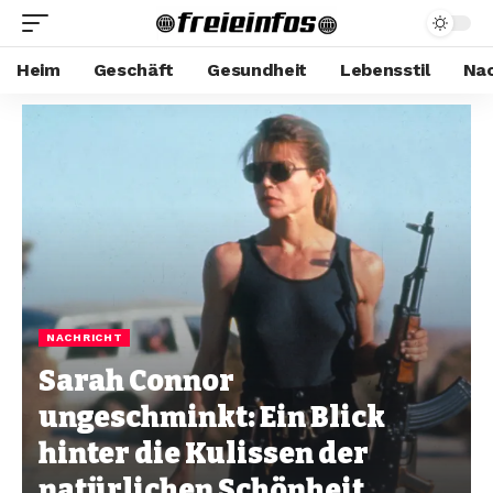
Heim
Geschäft
Gesundheit
Lebensstil
Nac
NACHRICHT
Sarah Connor
ungeschminkt: Ein Blick
hinter die Kulissen der
natürlichen Schönheit