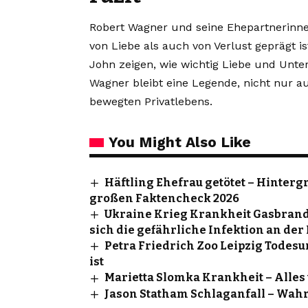
Robert Wagner und seine Ehepartnerinnen
von Liebe als auch von Verlust geprägt is
John zeigen, wie wichtig Liebe und Unt
Wagner bleibt eine Legende, nicht nur a
bewegten Privatlebens.
You Might Also Like
Häftling Ehefrau getötet – Hinterg
großen Faktencheck 2026
Ukraine Krieg Krankheit Gasbran
sich die gefährliche Infektion an der 
Petra Friedrich Zoo Leipzig Todesu
ist
Marietta Slomka Krankheit – Alles
Jason Statham Schlaganfall – Wahr