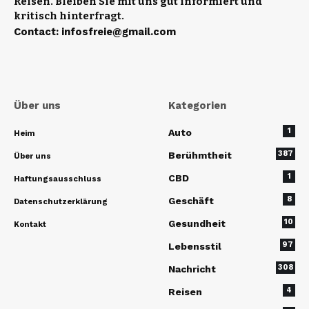
Reisen. Bleiben Sie mit uns gut informiert und
kritisch hinterfragt.
Contact
:
infosfreie@gmail.com
Über uns
Kategorien
1
Auto
Heim
387
Berühmtheit
Über uns
1
CBD
Haftungsausschluss
8
Geschäft
Datenschutzerklärung
10
Gesundheit
Kontakt
97
Lebensstil
308
Nachricht
4
Reisen