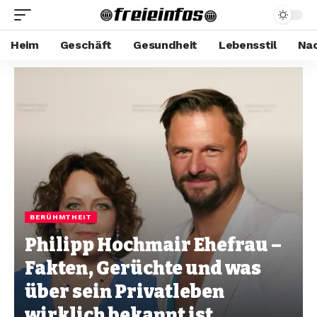
Heim
Geschäft
Gesundheit
Lebensstil
Nac
BERÜHMTHEIT
Philipp Hochmair Ehefrau –
Fakten, Gerüchte und was
über sein Privatleben
wirklich bekannt ist