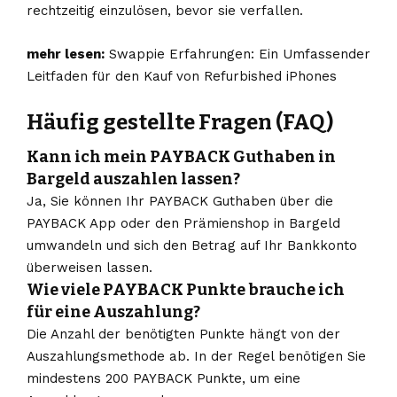
rechtzeitig einzulösen, bevor sie verfallen.
mehr lesen:
Swappie Erfahrungen: Ein Umfassender
Leitfaden für den Kauf von Refurbished iPhones
Häufig gestellte Fragen (FAQ)
Kann ich mein PAYBACK Guthaben in
Bargeld auszahlen lassen?
Ja, Sie können Ihr PAYBACK Guthaben über die
PAYBACK App oder den Prämienshop in Bargeld
umwandeln und sich den Betrag auf Ihr Bankkonto
überweisen lassen.
Wie viele PAYBACK Punkte brauche ich
für eine Auszahlung?
Die Anzahl der benötigten Punkte hängt von der
Auszahlungsmethode ab. In der Regel benötigen Sie
mindestens 200 PAYBACK Punkte, um eine