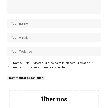
Name, E-Mail-Adresse und Website in diesem Browser für
meinen nächsten Kommentar speichern.
Über uns