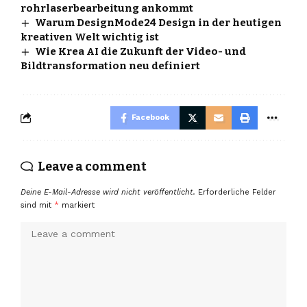
rohrlaserbearbeitung ankommt
Warum DesignMode24 Design in der heutigen
kreativen Welt wichtig ist
Wie Krea AI die Zukunft der Video- und
Bildtransformation neu definiert
Facebook
Leave a comment
Deine E-Mail-Adresse wird nicht veröffentlicht.
Erforderliche Felder
sind mit
*
markiert