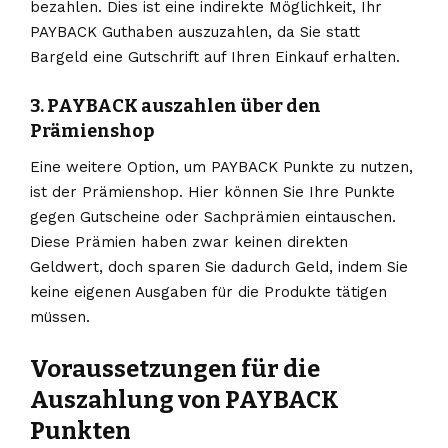
bezahlen. Dies ist eine indirekte Möglichkeit, Ihr
PAYBACK Guthaben auszuzahlen, da Sie statt
Bargeld eine Gutschrift auf Ihren Einkauf erhalten.
3. PAYBACK auszahlen über den
Prämienshop
Eine weitere Option, um PAYBACK Punkte zu nutzen,
ist der Prämienshop. Hier können Sie Ihre Punkte
gegen Gutscheine oder Sachprämien eintauschen.
Diese Prämien haben zwar keinen direkten
Geldwert, doch sparen Sie dadurch Geld, indem Sie
keine eigenen Ausgaben für die Produkte tätigen
müssen.
Voraussetzungen für die
Auszahlung von PAYBACK
Punkten