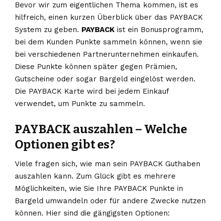
Bevor wir zum eigentlichen Thema kommen, ist es
hilfreich, einen kurzen Überblick über das PAYBACK
System zu geben.
PAYBACK
ist ein Bonusprogramm,
bei dem Kunden Punkte sammeln können, wenn sie
bei verschiedenen Partnerunternehmen einkaufen.
Diese Punkte können später gegen Prämien,
Gutscheine oder sogar Bargeld eingelöst werden.
Die PAYBACK Karte wird bei jedem Einkauf
verwendet, um Punkte zu sammeln.
PAYBACK auszahlen – Welche
Optionen gibt es?
Viele fragen sich, wie man sein PAYBACK Guthaben
auszahlen kann. Zum Glück gibt es mehrere
Möglichkeiten, wie Sie Ihre PAYBACK Punkte in
Bargeld umwandeln oder für andere Zwecke nutzen
können. Hier sind die gängigsten Optionen: