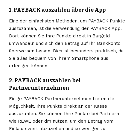
1. PAYBACK auszahlen über die App
Eine der einfachsten Methoden, um PAYBACK Punkte
auszuzahlen, ist die Verwendung der PAYBACK App.
Dort können Sie Ihre Punkte direkt in Bargeld
umwandeln und sich den Betrag auf Ihr Bankkonto
überweisen lassen. Dies ist besonders praktisch, da
Sie alles bequem von Ihrem Smartphone aus
erledigen können.
2. PAYBACK auszahlen bei
Partnerunternehmen
Einige PAYBACK Partnerunternehmen bieten die
Möglichkeit, Ihre Punkte direkt an der Kasse
auszuzahlen. Sie können Ihre Punkte bei Partnern
wie REWE oder dm nutzen, um den Betrag vom
Einkaufswert abzuziehen und so weniger zu