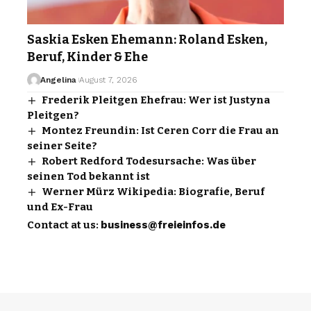
Saskia Esken Ehemann: Roland Esken,
Beruf, Kinder & Ehe
Angelina
August 7, 2026
Frederik Pleitgen Ehefrau: Wer ist Justyna
Pleitgen?
Montez Freundin: Ist Ceren Corr die Frau an
seiner Seite?
Robert Redford Todesursache: Was über
seinen Tod bekannt ist
Werner Mürz Wikipedia: Biografie, Beruf
und Ex-Frau
Contact at us:
business@freieinfos.de