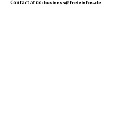
Contact at us:
business@freieinfos.de