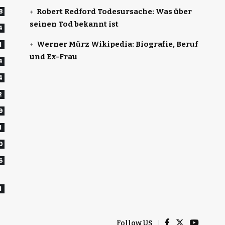
Robert Redford Todesursache: Was über
8
seinen Tod bekannt ist
4
Werner Mürz Wikipedia: Biografie, Beruf
1
und Ex-Frau
4
4
2
9
1
0
6
1
Follow US