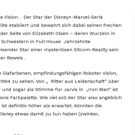
ne Vision . Der Star der Disney+-Marvel-Serie
ite etabliert und bewahrt sich dabei seinen frechen
er Seite von Elizabeth Olsen – deren Wurzeln in
r Schwestern in Full House Jahrzehnte
eisender Star einer mysteriösen Sitcom-Reality sein
ter Beweis .
 lilafarbenen, empfindungsfähigen Roboter Vision,
t 1994 zu sehen. Von „ Ritter aus Leidenschaft“ über
“ und sogar als Stimme für Jarvis in „Iron Man“ ist
sions Farbpalette. Wie viel soll der Star also angeblich
ist definitiv höher als erwartet. Könnten die
isney etwas damit zu tun haben (zwinker,