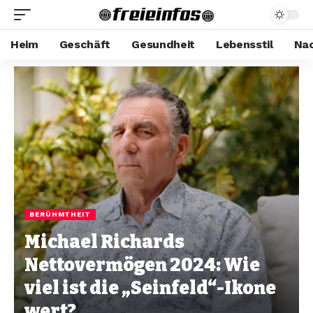
Heim
Geschäft
Gesundheit
Lebensstil
Nac
BERÜHMTHEIT
Michael Richards
Nettovermögen 2024: Wie
viel ist die „Seinfeld“-Ikone
wert?