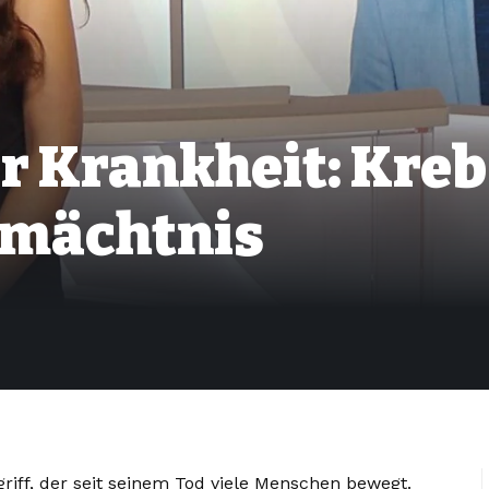
 Krankheit: Krebs
rmächtnis
riff, der seit seinem Tod viele Menschen bewegt.