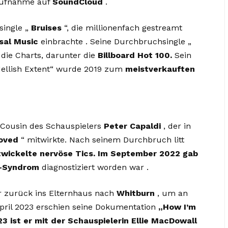
Aufnahme auf
SoundCloud
.
single „
Bruises
“, die millionenfach gestreamt
sal Music
einbrachte . Seine Durchbruchsingle „
die Charts, darunter die
Billboard Hot 100.
Sein
Hellish Extent“ wurde 2019 zum
meistverkauften
Cousin des Schauspielers
Peter Capaldi
, der in
oved
“ mitwirkte. Nach seinem Durchbruch litt
twickelte nervöse Tics. Im September 2022 gab
e-Syndrom
diagnostiziert worden war .
r zurück ins Elternhaus nach
Whitburn
, um an
pril 2023 erschien seine Dokumentation
„How I’m
23 ist er mit der Schauspielerin Ellie MacDowall