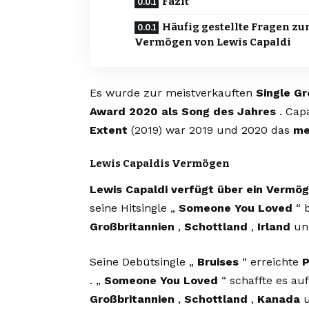
Fazit
Häufig gestellte Fragen z
Vermögen von Lewis Capaldi
Es wurde zur meistverkauften
Single Gr
Award 2020 als Song des Jahres
. Cap
Extent
(2019) war 2019 und 2020 das
me
Lewis Capaldis Vermögen
Lewis Capaldi
verfügt über ein Vermöge
seine Hitsingle „
Someone You Loved
“ 
Großbritannien
,
Schottland
,
Irland
u
Seine Debütsingle „
Bruises
“ erreichte
P
. „
Someone You Loved
“ schaffte es au
Großbritannien
,
Schottland
,
Kanada