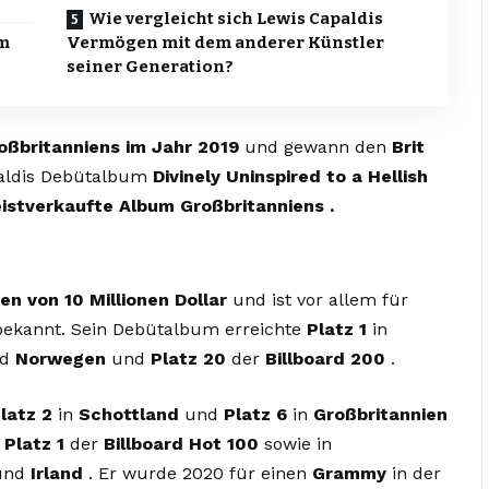
Wie vergleicht sich Lewis Capaldis
um
Vermögen mit dem anderer Künstler
seiner Generation?
oßbritanniens im Jahr 2019
und gewann den
Brit
aldis Debütalbum
Divinely Uninspired to a Hellish
istverkaufte Album Großbritanniens .
n von 10 Millionen Dollar
und ist vor allem für
bekannt. Sein Debütalbum erreichte
Platz 1
in
nd
Norwegen
und
Platz 20
der
Billboard 200
.
latz 2
in
Schottland
und
Platz 6
in
Großbritannien
f
Platz 1
der
Billboard Hot 100
sowie in
und
Irland
. Er wurde 2020 für einen
Grammy
in der