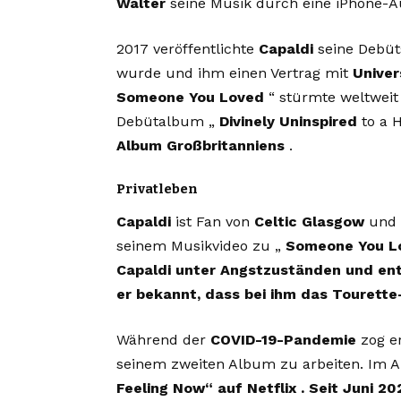
Walter
seine Musik durch eine iPhone-
2017 veröffentlichte
Capaldi
seine Debüt
wurde und ihm einen Vertrag mit
Univer
Someone You Loved
“ stürmte weltweit 
Debütalbum „
Divinely Uninspired
to a 
Album Großbritanniens
.
Privatleben
Capaldi
ist Fan von
Celtic Glasgow
und 
seinem Musikvideo zu „
Someone You L
Capaldi unter Angstzuständen und en
er bekannt, dass bei ihm das Tourett
Während der
COVID-19-Pandemie
zog e
seinem zweiten Album zu arbeiten. Im A
Feeling Now“ auf Netflix . Seit Juni 20