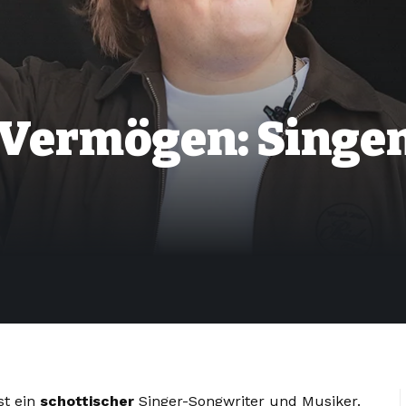
 Vermögen: Singe
.
st ein
schottischer
Singer-Songwriter und Musiker.