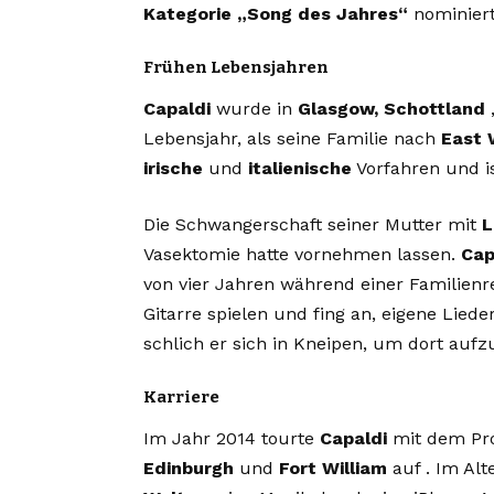
Kategorie „Song des Jahres“
nominiert
Frühen Lebensjahren
Capaldi
wurde in
Glasgow, Schottland
,
Lebensjahr, als seine Familie nach
East 
irische
und
italienische
Vorfahren und is
Die Schwangerschaft seiner Mutter mit
L
Vasektomie hatte vornehmen lassen.
Cap
von vier Jahren während einer Familien
Gitarre spielen und fing an, eigene Liede
schlich er sich in Kneipen, um dort aufz
Karriere
Im Jahr 2014 tourte
Capaldi
mit dem Pr
Edinburgh
und
Fort William
auf . Im Al