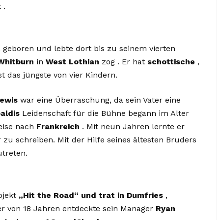
 .
 geboren und lebte dort bis zu seinem vierten
Whitburn
in
West Lothian
zog . Er hat
schottische
,
t das jüngste von vier Kindern.
ewis
war eine Überraschung, da sein Vater eine
aldis
Leidenschaft für die Bühne begann im Alter
reise nach
Frankreich
. Mit neun Jahren lernte er
r zu schreiben. Mit der Hilfe seines ältesten Bruders
utreten.
ojekt
„Hit the Road“ und trat in Dumfries
,
ter von 18 Jahren entdeckte sein Manager
Ryan