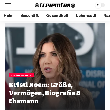
Heim
Geschäft
Gesundheit
Lebensstil
Nac
BERÜHMTHEIT
Kristi Noem: Größe,
Vermögen, Biografie &
Ehemann