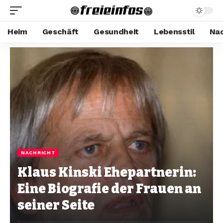
Heim
Geschäft
Gesundheit
Lebensstil
Nac
NACHRICHT
Klaus Kinski Ehepartnerin:
Eine Biografie der Frauen an
seiner Seite