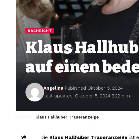
NACHRICHT
Klaus Hallhub
auf einen be
Angelina
Published Oktober 5, 2024
Last updated: Oktober 5, 2024 3:22 p.m.
Klaus Hallhuber Traueranzeige
Die
Klaus Hallhuber Traueranzeige
ist 