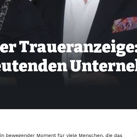
er Traueranzeige:
deutenden Untern
ein bewegender Moment für viele Menschen, die das