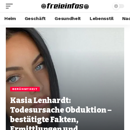
Heim
Geschäft
Gesundheit
Lebensstil
Nac
BERÜHMTHEIT
Kasia Lenhardt:
Todesursache Obduktion –
bestätigte Fakten,
Ermittlungen und