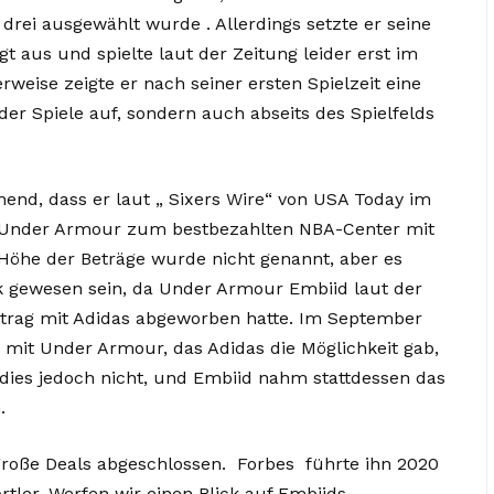
rei ausgewählt wurde . Allerdings setzte er seine
 aus und spielte laut der Zeitung leider erst im
rweise zeigte er nach seiner ersten Spielzeit eine
der Spiele auf, sondern auch abseits des Spielfelds
.
hend, dass er laut „ Sixers Wire“ von USA Today im
ei Under Armour zum bestbezahlten NBA-Center mit
Höhe der Beträge wurde nicht genannt, aber es
k gewesen sein, da Under Armour Embiid laut der
trag mit Adidas abgeworben hatte. Im September
t mit Under Armour, das Adidas die Möglichkeit gab,
 dies jedoch nicht, und Embiid nahm stattdessen das
n.
 große Deals abgeschlossen. Forbes führte ihn 2020
rtler. Werfen wir einen Blick auf Embiids