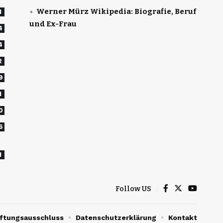
Werner Mürz Wikipedia: Biografie, Beruf
1
und Ex-Frau
4
4
2
9
1
0
6
1
Follow US
ftungsausschluss
Datenschutzerklärung
Kontakt