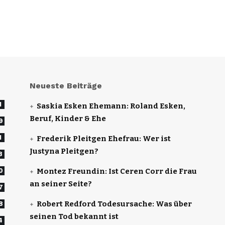
Neueste Beiträge
1
Saskia Esken Ehemann: Roland Esken,
Beruf, Kinder & Ehe
9
1
Frederik Pleitgen Ehefrau: Wer ist
Justyna Pleitgen?
8
0
Montez Freundin: Ist Ceren Corr die Frau
an seiner Seite?
7
Robert Redford Todesursache: Was über
8
seinen Tod bekannt ist
4