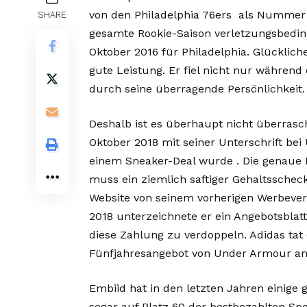
von den Philadelphia 76ers als Nummer d
SHARE
gesamte Rookie-Saison verletzungsbedingt
Oktober 2016 für Philadelphia. Glückliche
gute Leistung. Er fiel nicht nur während 
durch seine überragende Persönlichkeit
Deshalb ist es überhaupt nicht überrasc
Oktober 2018 mit seiner Unterschrift b
einem Sneaker-Deal wurde . Die genaue 
muss ein ziemlich saftiger Gehaltsschec
Website von seinem vorherigen Werbever
2018 unterzeichnete er ein Angebotsblat
diese Zahlung zu verdoppeln. Adidas tat
Fünfjahresangebot von Under Armour a
Embiid hat in den letzten Jahren einige
sogar auf Platz 60 der bestbezahlten Spo