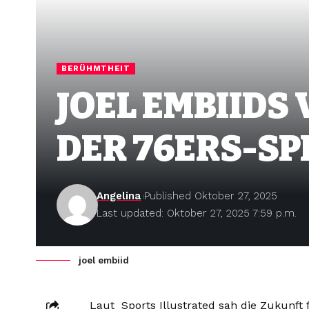
BERÜHMTHEIT
JOEL EMBIIDS
DER 76ERS-SP
Angelina
Published Oktober 27, 2025
Last updated: Oktober 27, 2025 7:59 p.m.
joel embiid
Laut Sports Illustrated sah die Zukunft