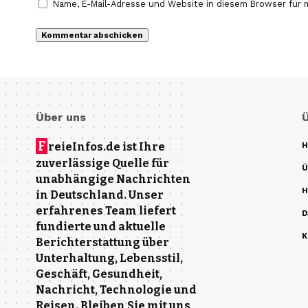
Name, E-Mail-Adresse und Website in diesem Browser für
Über uns
F
reieInfos.de ist Ihre
H
zuverlässige Quelle für
Ü
unabhängige Nachrichten
H
in Deutschland. Unser
erfahrenes Team liefert
D
fundierte und aktuelle
K
Berichterstattung über
Unterhaltung, Lebensstil,
Geschäft, Gesundheit,
Nachricht, Technologie und
Reisen. Bleiben Sie mit uns