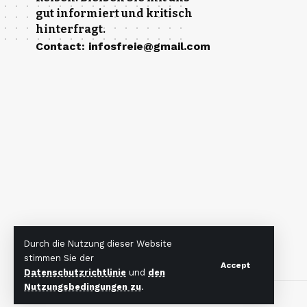
gut informiert und kritisch
hinterfragt.
Contact
:
infosfreie@gmail.com
Durch die Nutzung dieser Website
stimmen Sie der
Accept
Datenschutzrichtlinie
und
den
Nutzungsbedingungen zu
.
© 2024 Freieinfos. Designed by Freieinfos.