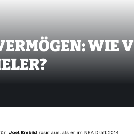
 VERMÖGEN: WIE 
IELER?
 für
Joel Embiid
rosig aus, als er im NBA Draft 2014