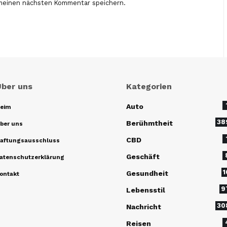
 meinen nächsten Kommentar speichern.
Über uns
Kategorien
Auto
eim
38
Berühmtheit
ber uns
CBD
aftungsausschluss
Geschäft
atenschutzerklärung
1
Gesundheit
ontakt
9
Lebensstil
30
Nachricht
Reisen