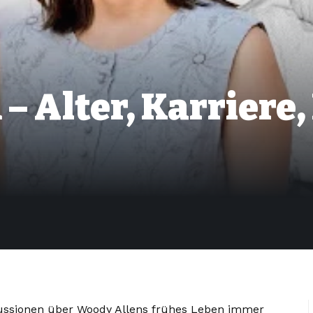
– Alter, Karriere,
kussionen über Woody Allens frühes Leben immer