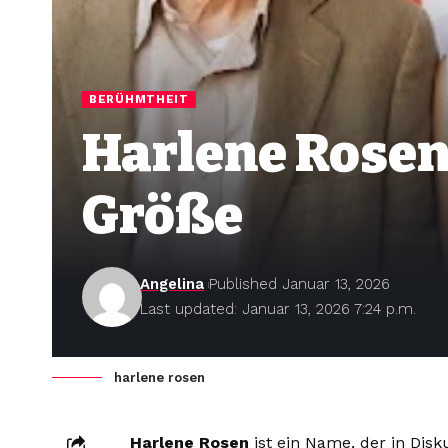
BERÜHMTHEIT
Harlene Rosen 
Größe
Angelina
Published Januar 13, 2026
Last updated: Januar 13, 2026 7:24 p.m.
harlene rosen
Harlene Rosen
ist ein Name, der in Dis