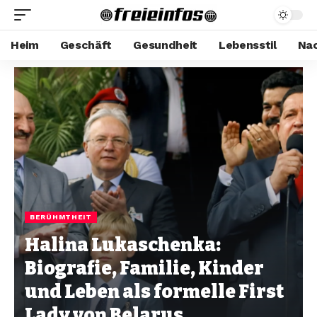
Heim
Geschäft
Gesundheit
Lebensstil
Nac
BERÜHMTHEIT
Halina Lukaschenka:
Biografie, Familie, Kinder
und Leben als formelle First
Lady von Belarus