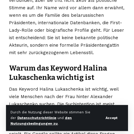
verbunden, aber sie tritt nicht aktiv als politische
Stimme auf. Ihr Name wird vor allem dann erwähnt,
wenn es um die Familie des belarussischen
Präsidenten, internationale Datenbanken, die First-
Lady-Rolle oder biografische Profile geht. Für Leser
ist entscheidend: Sie ist keine bekannte politische
Akteurin, sondern eine formelle Präsidentengattin
mit sehr zurückgezogenem Lebensstil.
Warum das Keyword Halina
Lukaschenka wichtig ist
Das Keyword Halina Lukaschenka ist wichtig, weil
viele Menschen nach der Frau hinter Alexander
Lukaschenko suchen. Die Suchintention ist meist
biografisch: Leser wollen wissen, wer sie ist, ob sie
Durch die Nutzung dieser Website stimmen Sie
der
Datenschutzrichtlinie
und
den
Accept
noch verheiratet ist, wie viele Kinder sie hat, warum
Nutzungsbedingungen zu
.
man sie kaum sieht und welche Rolle sie in Belarus
spielt. Für Google sollte ein Artikel diese Fragen