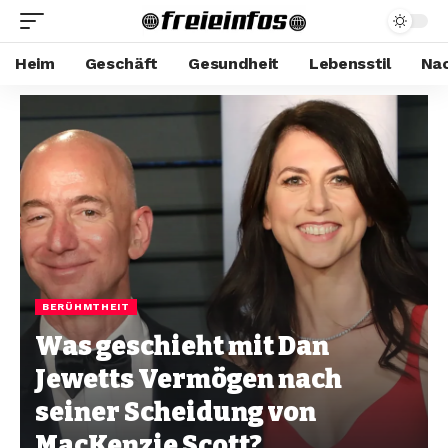
Heim
Geschäft
Gesundheit
Lebensstil
Nac
BERÜHMTHEIT
Was geschieht mit Dan
Jewetts Vermögen nach
seiner Scheidung von
MacKenzie Scott?