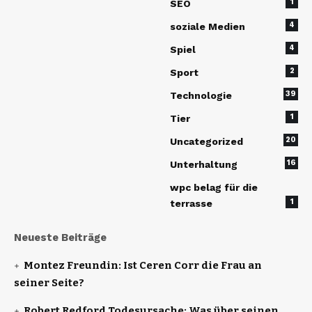
1
SEO
4
soziale Medien
4
Spiel
2
Sport
39
Technologie
1
Tier
20
Uncategorized
16
Unterhaltung
wpc belag für die
1
terrasse
Neueste Beiträge
Montez Freundin: Ist Ceren Corr die Frau an
seiner Seite?
Robert Redford Todesursache: Was über seinen