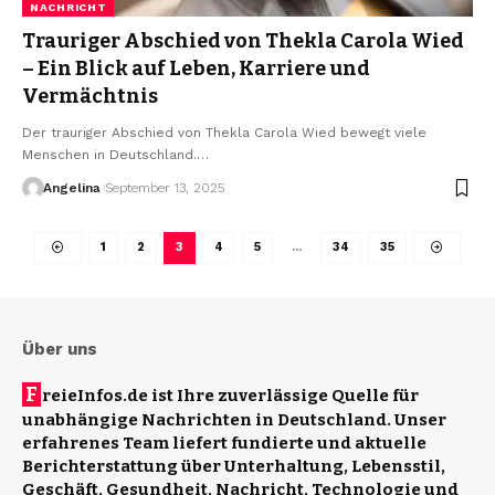
NACHRICHT
Trauriger Abschied von Thekla Carola Wied
– Ein Blick auf Leben, Karriere und
Vermächtnis
Der trauriger Abschied von Thekla Carola Wied bewegt viele
Menschen in Deutschland.
…
Angelina
September 13, 2025
1
2
3
4
5
…
34
35
Über uns
F
reieInfos.de ist Ihre zuverlässige Quelle für
unabhängige Nachrichten in Deutschland. Unser
erfahrenes Team liefert fundierte und aktuelle
Berichterstattung über Unterhaltung, Lebensstil,
Geschäft, Gesundheit, Nachricht, Technologie und