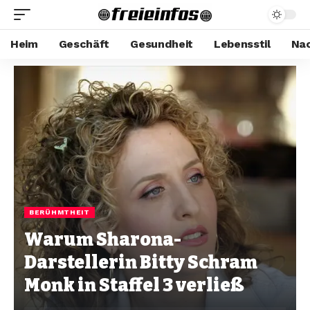
Heim
Geschäft
Gesundheit
Lebensstil
Nac
BERÜHMTHEIT
Warum Sharona-
Darstellerin Bitty Schram
Monk in Staffel 3 verließ