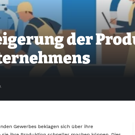
eigerung der Prod
ternehmens
.
nden Gewerbes beklagen sich über ihre
ie sie ihre Produktion schneller machen können. Dies