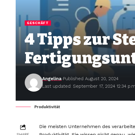
GESCHÄFT
4 Tipps zur St
Fertigungsun
Angelina
Published August 20, 2024
Last updated: September 17, 2024 12:34 p.m
Produktivität
Die meisten Unternehmen des verarbeite
Produktivität. Sie wissen nicht genau, w
SHARE