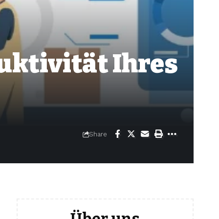
uktivität Ihres
Share