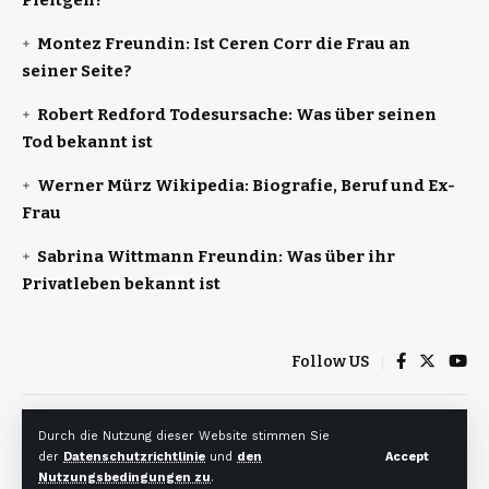
Montez Freundin: Ist Ceren Corr die Frau an
seiner Seite?
Robert Redford Todesursache: Was über seinen
Tod bekannt ist
Werner Mürz Wikipedia: Biografie, Beruf und Ex-
Frau
Sabrina Wittmann Freundin: Was über ihr
Privatleben bekannt ist
Follow US
Heim
Über uns
Haftungsausschluss
Durch die Nutzung dieser Website stimmen Sie
Datenschutzerklärung
Kontakt
der
Datenschutzrichtlinie
und
den
Accept
Nutzungsbedingungen zu
.
© 2024 Freieinfos. Designed by Freieinfos.