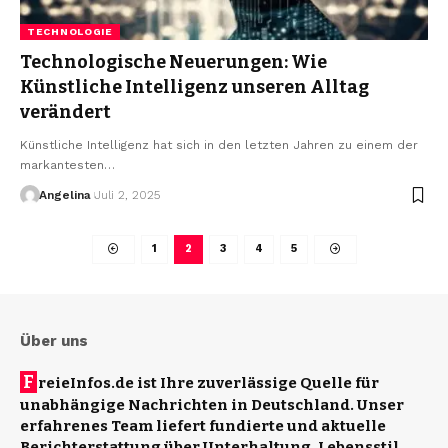
TECHNOLOGIE
Technologische Neuerungen: Wie
Künstliche Intelligenz unseren Alltag
verändert
Künstliche Intelligenz hat sich in den letzten Jahren zu einem der
markantesten
…
Angelina
Juli 2, 2025
1
2
3
4
5
Über uns
F
reieInfos.de ist Ihre zuverlässige Quelle für
unabhängige Nachrichten in Deutschland. Unser
erfahrenes Team liefert fundierte und aktuelle
Berichterstattung über Unterhaltung, Lebensstil,